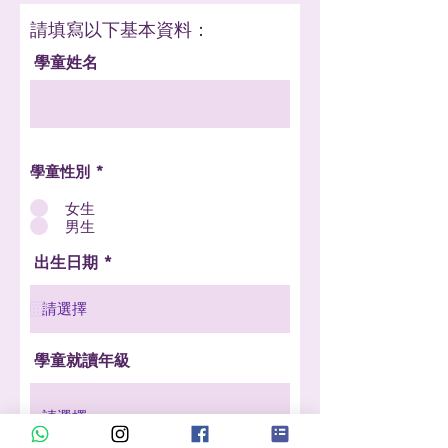
​請填寫以下基本資料：
學童姓名
學童性別
*
女生
男生
r
出生日期
*
e
q
u
i
r
e
學童就讀年級
d