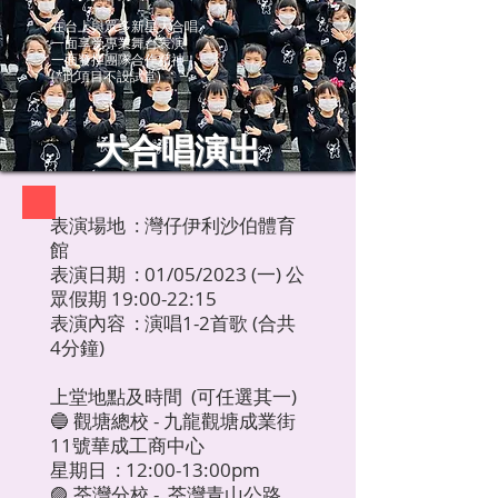
在台上與眾多新星大合唱
一面享受專業舞台表演
一面發揮團隊合作精神！
(*此項目不設試堂)
大合唱演出
表演場地 : 灣仔伊利沙伯體育
館
表演日期 : 01/05/2023 (一) 公
眾假期 19:00-22:15
表演內容 : 演唱1-2首歌 (合共
4分鐘)
上堂地點及時間 (可任選其一)
🔵 觀塘總校 - 九龍觀塘成業街
11號華成工商中心
星期日 : 12:00-13:00pm
🟣 荃灣分校 - 荃灣青山公路