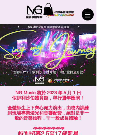
NG Music 將於 2023 年 5 月 1 日
假伊利沙伯體育館，舉行週年匯演！
全體師生上下齊心傾力演出，由校內訓練
到現場專業燈光和音響配套，絕對是非一
般的音樂旅程，非一般成長體驗！
📣📣📣📣📣📣📣
特別招募2.5至17歲新星