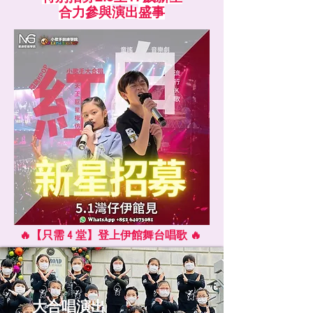
合力參與
演出
盛事
🔥【只需 4 堂】登上伊館舞台唱歌 🔥
大合唱演出