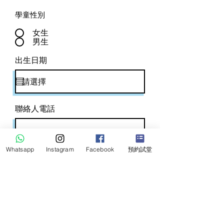
學童性別
女生
男生
r
出生日期
*
e
q
u
i
r
e
聯絡人電話
d
Whatsapp
Instagram
Facebook
預約試堂
聯絡人電郵 (Email)
實體小組試堂地點：