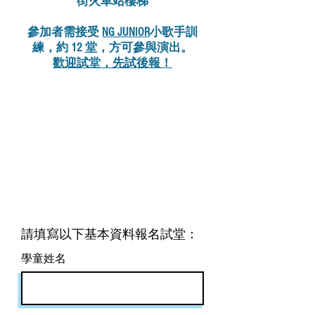
街火車站樓梯
參加者需接受
NG JUNIOR
小歌手訓
練，約 12 堂，方可參與演出。
歡迎試堂，先試後報！
​小歌手訓練班 (小組)
適合 4 歲或以上
試堂優惠 $150 (每堂 75 分鐘）
​二人同行優惠 $100 位
​請填寫以下基本資料報名試堂：
學童姓名