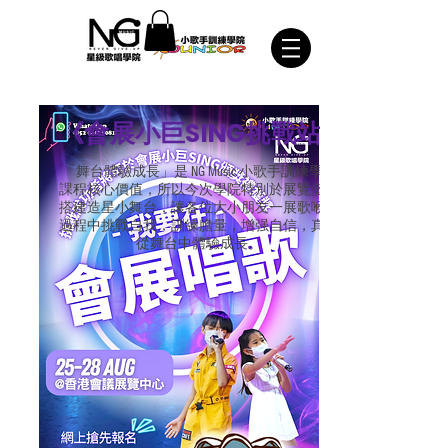
《會展小巨SING挑戰站》將於
《會展小巨SING挑戰站》
25/8(四), 26/8 (五), 27/8(六)
假香港會議展覽中心Hall 5FG
「舞台體驗成長」是 NG Music 小歌手訓練學院
分時段舉行。
課程核心價值，所以今次學院特別於展覽攤位
搭建造星小舞台，讓各位大小朋友一展歌喉，
過程中挑戰自我，訓練膽量，增强自信，真正
歡迎 2.5歲 至 17歲 的小朋友
從舞台中體驗成長。
參加。每位挑戰者可於攤位舞
台演唱約2分鐘，每節時段設
有名額15位，歡迎即場報名或
預先網上留名保證演唱機會
（報名費用$20）
挑戰成功的挑戰者均獲頒證書
乙張，同時本學院之專業歌唱
老師每天亦會選出10位表演優