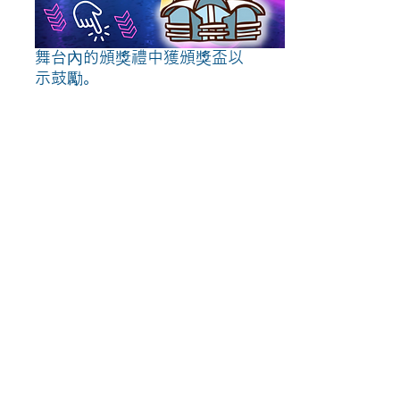
異的挑戰者特別嘉許，並於
27/8(六) 晚6時45分在展館大
舞台內的頒獎禮中獲頒獎盃以
示鼓勵。