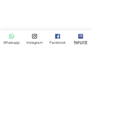
Whatsapp
Instagram
Facebook
預約試堂
觀塘總校: 九龍觀塘成業街11號華成工商中心
荃灣教室: 新界荃灣沙咀道57號荃運工業中心2期