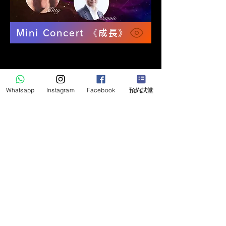
Mini Concert 《成長》
Whatsapp
Instagram
Facebook
預約試堂
Mini Concert 和你的90分鐘