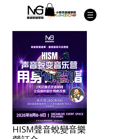
HISM聲音蛻變音樂