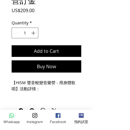
營訂金
Price
US$209.00
Quantity
*
Add to Cart
Buy Now
【HISM 聲音蛻變音樂營 - 用身體歌
唱】活動詳情：
日期：2026年8月8-9日
時間：
8月8日: 8:00-17:00
8月9日: 9:00-19:00
Whatsapp
Instagram
Facebook
預約試堂
地點：Dreamlive Event Space,
觀塘總校: 九龍觀塘成業街11號華成工商中心