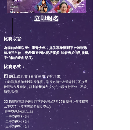
立即報名
比賽宗旨:
為學前幼童以至中學青少年，提供專業演唱平台展現歌
藝增強自信，更希望透過比賽培養參 加者勇於面對挑
戰
不怕輸的正向態度。
比賽形式︰
1️⃣ 網上
錄影賽
(
參賽歌曲沒有時限)
👉🏻
錄影賽參加者以影片作賽，影片必須一次過錄影，不接受
後期製作及剪接，評判會根據所提交之片段進行評分，不設
初賽/決賽。
👉🏻 錄影賽事評分達到以下分數可於7月29日舉行之頒獎禮獲
以下獎項(得獎者獲頒獎狀及獎盃):
·
特等獎(95分或以上)
· 一等獎(90-94分)
· 二等獎(85-89分)
· 三等獎(80-84分)