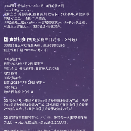
👉🏻遴選影片請於2023年7月10日前發送到
hkcmda@gmail.com
，
電郵主旨: 錄影賽事_姓名 組別 歌名 (eg. 錄影賽事_齊健康 學
前組 小星星)，否則作 棄權論。
👉🏻建議先上載google drive雲端硬碟或youtube再分享連結，
可避免因容量太大，未能發送/接收郵件。
2️⃣ 實體初賽 (
初賽參賽曲目時限：2分鐘)
👉🏻實體賽設有初賽及決賽，由評判現場評分
截止報名日期:2023年6月23日
👉🏻初賽詳情:
日期:2023年7月2日 星期日
時間:全日 (分批進行比賽實施人流控制)
地點:觀塘
👉🏻決實詳情:
日期:2023年7月29日
星期六
時間:待定
地點:西九龍中心中庭
👉🏻 高小組及中學組初賽歌曲必須於時限3分鐘內完成，決賽
歌曲必須於時限4分鐘內完成 ;其他組別初賽歌曲必須於時限
2分鐘內完成，決賽歌曲必須於時限3分鐘內完成。
👉🏻 實體賽事每組設有冠、亞、季、優異各一名(得獎者獲頒
獎盃)。 ● 另設最佳台風大獎及最佳造型大獎。
參加者報名後須於2023年6月25日或之前傳送伴奏音樂至