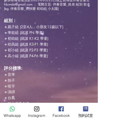
hkcmda@gmail.com
； 電郵主旨: 伴奏音樂_姓名 組別 歌名
(eg. 伴奏音樂_齊快樂 初幼組 小太陽)
組別：
🔹親子組 (2至4人，小朋友12歲以下)
🔹學前組 (就讀 PN 學童)
🔹初幼組 (就讀 K1-K2 學童)
🔹幼高組 (就讀 K3-P1 學童)
🔹初小組 (就讀 P2-P3 學童)
🔹高小組 (就讀 P4-P6 學童)
評分標準:
🔹
音準
🔹
拍子
🔹
咬字
🔹
演繹
🔹
台風
🔹
投入度及創意
🔹
造型及舞台表現
🔹
合作性
Whatsapp
Instagram
Facebook
預約試堂
參賽費用：
👉🏻
親子組：1名子女及1位父/母 - 港幣 $550 (6月10日前