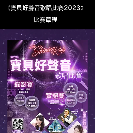
《寶貝好聲音歌唱比賽2023》
比賽章程