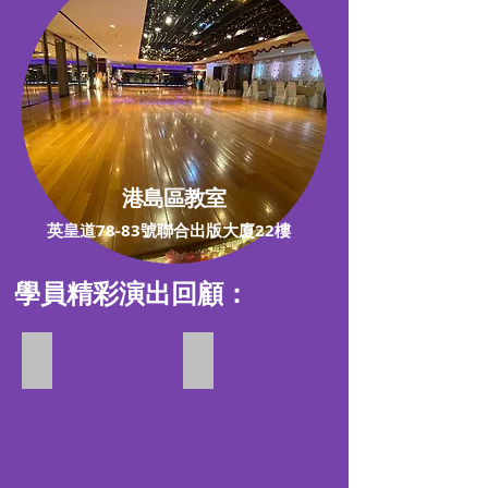
港島區教室
英皇道78-83號聯合出版大廈22樓
學員精彩演出回顧：
NG MUSIC 十三週年匯演＠伊館
迪士尼奇妙表演日