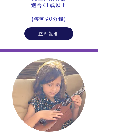
適合K1或以上
​(每堂90分鐘)
立即報名