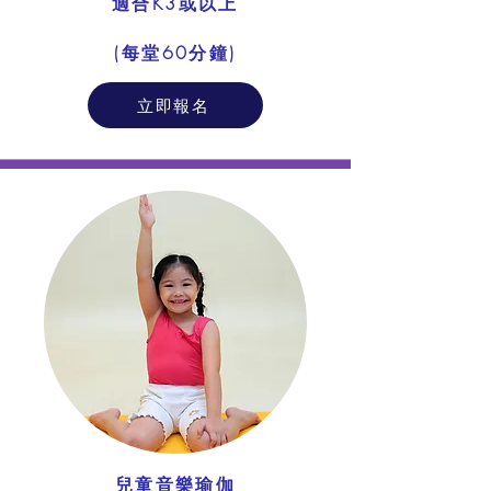
適合K3或以上
​(每堂60分鐘)
立即報名
兒童音樂瑜伽