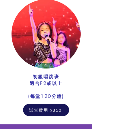
初級唱跳班
適合P2或以上
​(每堂120分鐘)
試堂費用 $350