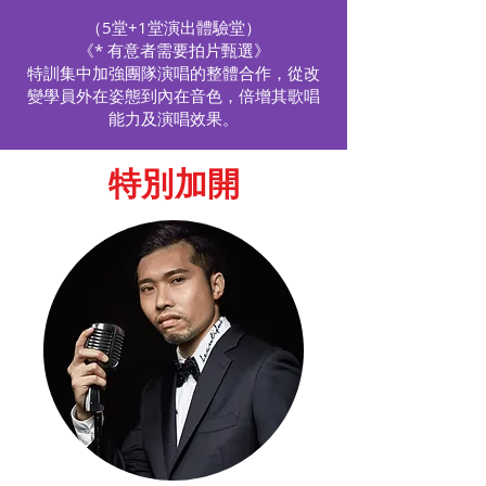
（5堂+1堂演出體驗堂）
《* 有意者需要拍片甄選》
特訓集中加強團隊演唱的整體合作，從改
變學員外在姿態到內在音色，倍增其歌唱
能力及演唱效果。
​特別加開