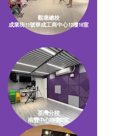
觀塘總校
成業街11號華成工商中心12樓16室
荃​灣分校
南豐中心10樓02室