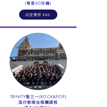
​(每堂60分鐘)
試堂費用 $80
TRINITY聖三一(ROCK&POP)
流行歌唱合唱團課程