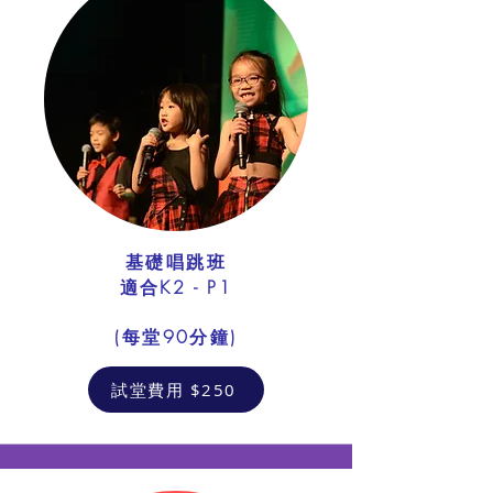
基礎唱跳班
適合K2 - P1
​(每堂90分鐘)
試堂費用 $250