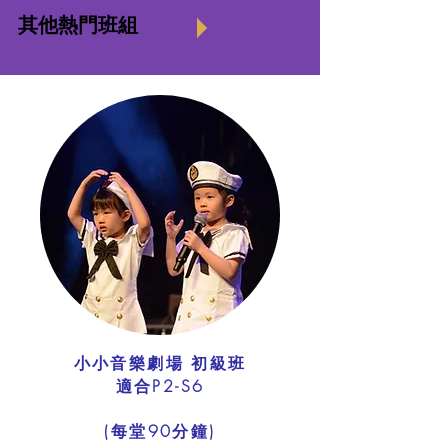
其他熱門班組
小小音樂劇場 初級班
適合P2-S6
​(每堂90分鐘)