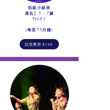
幼級小組班
適合2.5 - 7歲
PN-P1
​(每堂75分鐘)
試堂費用 $150