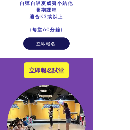
自彈自唱夏威夷小結他
暑期課程
適合K3或以上
​(每堂60分鐘)
立即報名
立即報名試堂