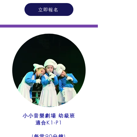
立即報名
小小音樂劇場 幼級班
適合K1-P1
​(每堂90分鐘)