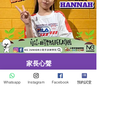
家長心聲
我會推薦小歌手訓練學院！
女兒Hannah性格比較慢熱和害羞，雖然本身
Whatsapp
Instagram
Facebook
預約試堂
都喜歡唱歌，但就在舞台上總會非常緊張，呆
呆的站著唱歌。
去年暑假，Hannah參加了小歌手訓練學院的
至HOT造星跳唱班，眼見她又唱又跳，更越
來越喜歡跳舞。學校有很多表演活動參加，現
在都變得更有自信在台上唱跳啊！