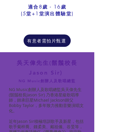
適合8歲 - 16歲
​(5堂+1堂演出體驗堂)
有意者需拍片甄選
吳天偉先生(鬍鬚校長
Jason Sir)
NG Music創辦人及歌唱總監
NG Music創辦人及歌唱總監吳天偉先生
(鬍鬚校長Jason Sir) 乃香港星級歌唱導
師，師承巨星Michael Jackson師父
Bobby Taylor，多年致力推動音樂演唱文
化。
近年Jason Sir積極培訓歌手及新星，包括
歌手菊梓喬、鍾柔美、戴祖儀、谷旻等，
更獲TVB邀請擔任《聲夢傳奇2》 指定歌